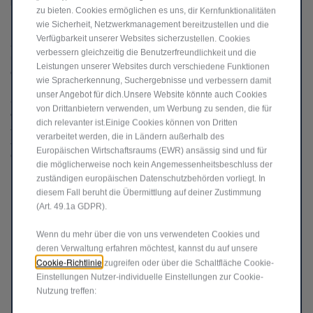
Erweiterte Sicherheitssysteme
zu bieten. Cookies ermöglichen es uns, dir Kernfunktionalitäten
wie Sicherheit, Netzwerkmanagement bereitzustellen und die
Die Sicherheit von Fahrer und Beifahrer steht beim Jeep
Compass
®
Verfügbarkeit unserer Websites sicherzustellen. Cookies
an erster Stelle. Der Jeep
Compass bietet eine ganze Reihe aktiver
®
verbessern gleichzeitig die Benutzerfreundlichkeit und die
und passiver Sicherheits- und Assistenzsystemen für den Alltag,
Leistungen unserer Websites durch verschiedene Funktionen
darunter das Auffahrwarnsystem und den Spurhalteassistenten.
wie Spracherkennung, Suchergebnisse und verbessern damit
Beide werden serienmäßig in der gesamten Produktpalette
unser Angebot für dich.Unsere Website könnte auch Cookies
angeboten sowie die elektronische Stabilitätskontrolle (ESC) mit
von Drittanbietern verwenden, um Werbung zu senden, die für
elektronischer Wank- und Überrollkontrolle (ERM) und zusätzlicher
dich relevanter ist.Einige Cookies können von Dritten
Seitenairbags vorne und hinten. Außerdem gehören zu den
verarbeitet werden, die in Ländern außerhalb des
Sicherheitsfunktionen der Totwinkel-Assistent mit hintere
Europäischen Wirtschaftsraums (EWR) ansässig sind und für
Querbewegungserkennung, Adaptiver Tempomat, ParkView
®
die möglicherweise noch kein Angemessenheitsbeschluss der
Rückfahrkamera mit dynamischen Führungslinien und ParkSense
®
zuständigen europäischen Datenschutzbehörden vorliegt. In
Einparksenosoren.
diesem Fall beruht die Übermittlung auf deiner Zustimmung
(Art. 49.1a GDPR).
MEHR ERFAHREN
Wenn du mehr über die von uns verwendeten Cookies und
deren Verwaltung erfahren möchtest, kannst du auf unsere
Cookie-Richtlinie
zugreifen oder über die Schaltfläche Cookie-
Einstellungen Nutzer-individuelle Einstellungen zur Cookie-
Nutzung treffen: