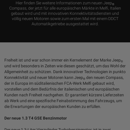
Hier finden Sie weitere Informationen zum neuen Jeep
®
Compass, der jetzt für alle europäischen Märkte in Melfi, Italien
gebaut wird und mit innovativen Konnektivitätsdiensten und
völlig neuen Motoren sowie zum ersten Mal mit einem DDCT
Automatikgetriebe ausgestattet wird.
Freiheit ist und war schon immer ein Kernelement der Marke Jeep
®
und wird besonders in Zeiten wie diesen geschätzt, um das Wohl der
Allgemeinheit zu schützen. Dank innovativer Technologien in punkto
Konnektivität und neuer Motoren kann Jeep
den neuen Compass,
®
der in Europa im süditalienischen FCA-Werk Melfi gebaut wird,
vorstellen und dem Bedürfnis der italienischen und europäischen
Kunden nach Freiheit nachgehen. Er garantiert kürzere Lieferzeiten
ab Werk und eine spezifische Feinabstimmung des Fahrzeugs, um
die Erwartungen der europäischen Kunden zu erfüllen.
Der neue 1.3 T4 GSE Benzinmotor
Der neue 1,3-Liter Vierzylinder Turbobenzinmotor, ist in zwei