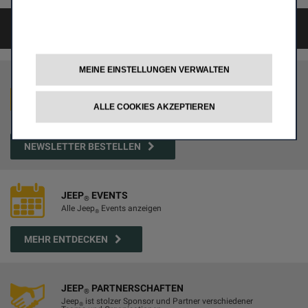
ZURÜCK ZU ALLE JEEP
EVENTS
®
MEINE EINSTELLUNGEN VERWALTEN
JEEP
NEWSLETTER
®
Möchten Sie regelmäßig das Neueste von Jeep
®
ALLE COOKIES AKZEPTIEREN
erfahren? Dann abonnieren Sie hier unseren
Newsletter.
NEWSLETTER BESTELLEN
JEEP
EVENTS
®
Alle Jeep
Events anzeigen
®
MEHR ENTDECKEN
JEEP
PARTNERSCHAFTEN
®
Jeep
ist stolzer Sponsor und Partner verschiedener
®