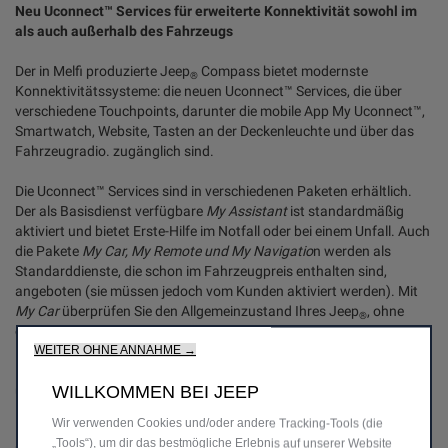
Neu Uconnect™ Services für erweiterte Konnektivität sowohl im
als auch außerhalb des Fahrzeugs
Der in Melfi produzierte Jeep
Compass bietet modernste
®
Konnektivitätssysteme: die neuen Uconnect™ Services, die über
verschiedene Touchpoints, darunter die mobile App My Uconnect™,
Smartwatch, Website, Tasten an der Deckenleuchte und über das
Fahrzeugradio. zugänglich sind.
Die Uconnect™ Services sind in verschiedenen Paketen erhältlich.
Der als Basisdienst verfügbare
My Assistant
ist standardmäßig
aktiviert und bietet Erste-Hilfe im Notfall oder bei einem Unfall. Auch
die Pakete
My Car, My Remote und My Navigatio
n werden als
Standarddienste, die schon im Fahrzeugpreis enthalten sind,
angeboten (sie müssen jedoch vom Kunden aktiviert werden). Mit
My Car
überprüfen Sie den Allgemeinzustand Ihres Jeep
, ohne
®
einen Blick unter die Motorhaube zu werfen.
My Remote
bietet die
Möglichkeit, einige Funktionen des Fahrzeugs fernzusteuern.
My
WEITER OHNE ANNAHME →
Navigation
umfasst den Send & Go-Dienst und Echtzeitmeldungen
WILLKOMMEN BEI JEEP
über Verkehr und Wetter. Schließlich sind die Pakete
My Wi-Fi
,
My
Theft Assistance
und
My Fleet
auf der Website zum Kauf verfügbar.
Wir verwenden Cookies und/oder andere Tracking‑Tools (die
„Tools“), um dir das bestmögliche Erlebnis auf unserer Website