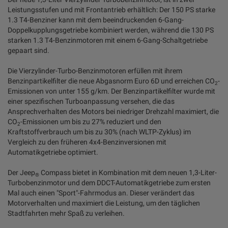
Leistungsstufen und mit Frontantrieb erhältlich: Der 150 PS starke
1.3 T4-Benziner kann mit dem beeindruckenden 6-Gang-
Doppelkupplungsgetriebe kombiniert werden, während die 130 PS
starken 1.3 T4-Benzinmotoren mit einem 6-Gang-Schaltgetriebe
gepaart sind.
Die Vierzylinder-Turbo-Benzinmotoren erfüllen mit ihrem
Benzinpartikelfilter die neue Abgasnorm Euro 6D und erreichen CO
-
2
Emissionen von unter 155 g/km. Der Benzinpartikelfilter wurde mit
einer spezifischen Turboanpassung versehen, die das
Ansprechverhalten des Motors bei niedriger Drehzahl maximiert, die
CO
-Emissionen um bis zu 27% reduziert und den
2
Kraftstoffverbrauch um bis zu 30% (nach WLTP-Zyklus) im
Vergleich zu den früheren 4x4-Benzinversionen mit
Automatikgetriebe optimiert.
Der Jeep
Compass bietet in Kombination mit dem neuen 1,3-Liter-
®
Turbobenzinmotor und dem DDCT-Automatikgetriebe zum ersten
Mal auch einen "Sport"-Fahrmodus an. Dieser verändert das
Motorverhalten und maximiert die Leistung, um den täglichen
Stadtfahrten mehr Spaß zu verleihen.