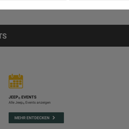
1
2
3
4
TS
JEEP
EVENTS
®
Alle Jeep
Events anzeigen
®
MEHR ENTDECKEN