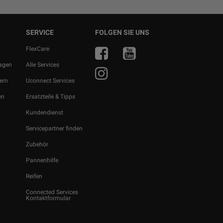
SERVICE
FOLGEN SIE UNS
r
FlexCare
ragen
Alle Services
ern
Uconnect Services
en
Ersatzteile & Tipps
Kundendienst
Servicepartner finden
Zubehör
Pannenhilfe
Reifen
Connected Services
Kontaktformular