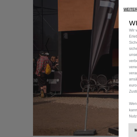
WEITE
W
Wir 
Erle
Sich
sich
unse
verb
verw
vera
ansä
euro
Zust
Wenn
kann
Nutz