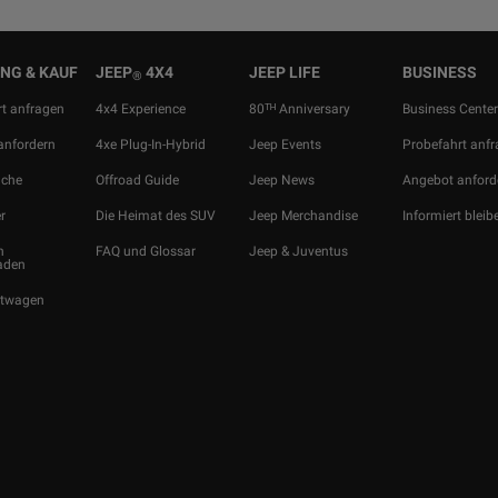
NG & KAUF
JEEP
4X4
JEEP LIFE
BUSINESS
®
t anfragen
4x4 Experience
80ᵀᴴ Anniversary
Business Cente
anfordern
4xe Plug-In-Hybrid
Jeep Events
Probefahrt anf
uche
Offroad Guide
Jeep News
Angebot anford
r
Die Heimat des SUV
Jeep Merchandise
Informiert bleib
n
FAQ und Glossar
Jeep & Juventus
aden
htwagen