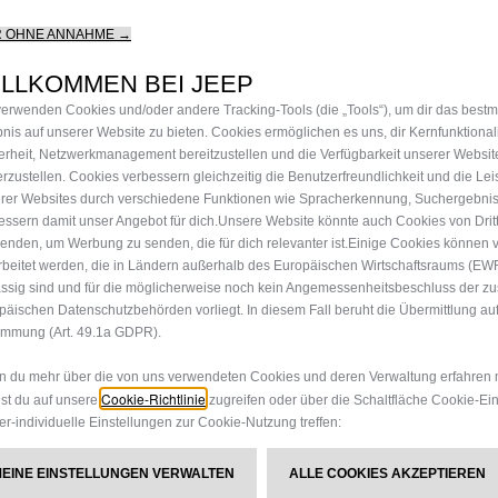
R OHNE ANNAHME →
ILLKOMMEN BEI JEEP
verwenden Cookies und/oder andere Tracking‑Tools (die „Tools“), um dir das best
bnis auf unserer Website zu bieten. Cookies ermöglichen es uns, dir Kernfunktional
erheit, Netzwerkmanagement bereitzustellen und die Verfügbarkeit unserer Websit
erzustellen. Cookies verbessern gleichzeitig die Benutzerfreundlichkeit und die Le
rer Websites durch verschiedene Funktionen wie Spracherkennung, Suchergebni
essern damit unser Angebot für dich.Unsere Website könnte auch Cookies von Drit
enden, um Werbung zu senden, die für dich relevanter ist.Einige Cookies können v
rbeitet werden, die in Ländern außerhalb des Europäischen Wirtschaftsraums (EW
ssig sind und für die möglicherweise noch kein Angemessenheitsbeschluss der z
päischen Datenschutzbehörden vorliegt. In diesem Fall beruht die Übermittlung auf
immung (Art. 49.1a GDPR).
 du mehr über die von uns verwendeten Cookies und deren Verwaltung erfahren 
Cookie-Richtlinie
st du auf unsere
zugreifen oder über die Schaltfläche Cookie-Ei
er-individuelle Einstellungen zur Cookie-Nutzung treffen:
MEINE EINSTELLUNGEN VERWALTEN
ALLE COOKIES AKZEPTIEREN