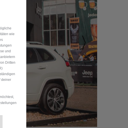
mögliche
itäten wie
es
istungen
sse und
tanbietern
on Dritten
R)
uständigen
 deiner
möchtest,
nstellungen