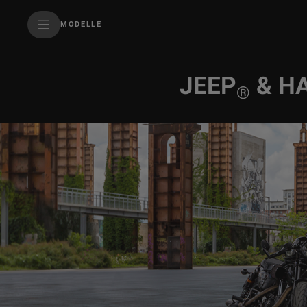
SkiptoContentText
MODELLE
SkiptoNavigationText
JEEP
& HA
®