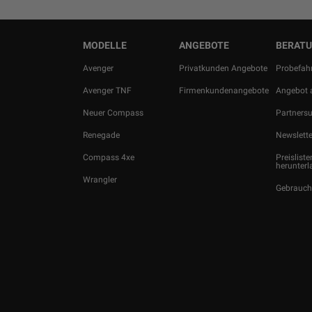
MODELLE
ANGEBOTE
BERATU
Avenger
Privatkunden Angebote
Probefahr
Avenger TNF
Firmenkundenangebote
Angebot 
Neuer Compass
Partners
Renegade
Newslette
Compass 4xe
Preisliste
herunterl
Wrangler
Gebrauc