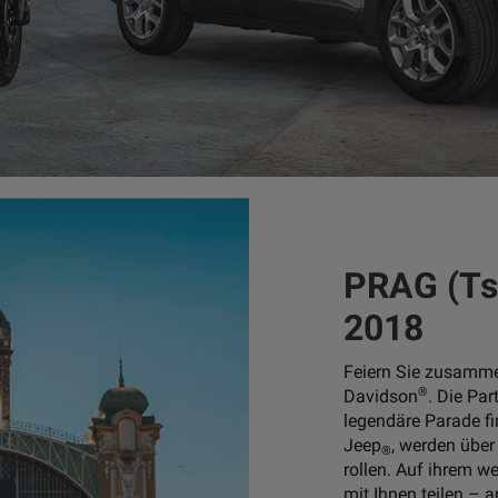
PRAG (Tsc
2018
Feiern Sie zusamm
®
Davidson
. Die Par
legendäre Parade fi
Jeep
, werden über
®
rollen. Auf ihrem w
mit Ihnen teilen –