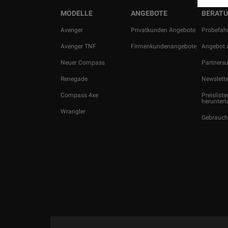
MODELLE
ANGEBOTE
BERATU
Avenger
Privatkunden Angebote
Probefahr
Avenger TNF
Firmenkundenangebote
Angebot 
Neuer Compass
Partners
Renegade
Newslette
Compass 4xe
Preisliste
herunterl
Wrangler
Gebrauc