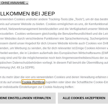
R OHNE ANNAHME →
ILLKOMMEN BEI JEEP
TS
verwenden Cookies und/oder andere Tracking‑Tools (die „Tools“), um dir das best
bnis auf unserer Website zu bieten. Cookies ermöglichen es uns, dir Kernfunktional
erheit, Netzwerkmanagement bereitzustellen und die Verfügbarkeit unserer Websit
erzustellen. Cookies verbessern gleichzeitig die Benutzerfreundlichkeit und die Le
rer Websites durch verschiedene Funktionen wie Spracherkennung, Suchergebni
essern damit unser Angebot für dich.Unsere Website könnte auch Cookies von Drit
enden, um Werbung zu senden, die für dich relevanter ist.Einige Cookies können v
rbeitet werden, die in Ländern außerhalb des Europäischen Wirtschaftsraums (EW
ssig sind und für die möglicherweise noch kein Angemessenheitsbeschluss der z
päischen Datenschutzbehörden vorliegt. In diesem Fall beruht die Übermittlung auf
immung (Art. 49.1a GDPR).
JEEP
EVENTS
®
Alle Jeep
Events anzeigen
 du mehr über die von uns verwendeten Cookies und deren Verwaltung erfahren 
®
Cookie-Richtlinie
st du auf unsere
zugreifen oder über die Schaltfläche Cookie-Ei
er-individuelle Einstellungen zur Cookie-Nutzung treffen:
MEHR ENTDECKEN
MEINE EINSTELLUNGEN VERWALTEN
ALLE COOKIES AKZEPTIEREN