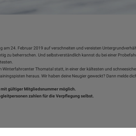
ng am 24. Februar 2019 auf verschneiten und vereisten Untergrundverhält
tig zu beherrschen. Und selbstverständlich kannst du bei einer Probefah
testen.
 Winterfahrcenter Thomatal statt, in einer der kältesten und schneesich
Trainingspisten heraus. Wir haben deine Neugier geweckt? Dann melde dich
 mit gültiger Mitgliedsnummer möglich.
egleitpersonen zahlen für die Verpflegung selbst.