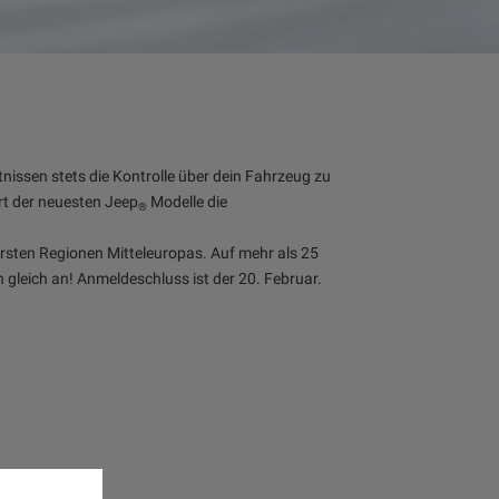
nissen stets die Kontrolle über dein Fahrzeug zu
rt der neuesten Jeep
Modelle die
®
ersten Regionen Mitteleuropas. Auf mehr als 25
 gleich an! Anmeldeschluss ist der 20. Februar.