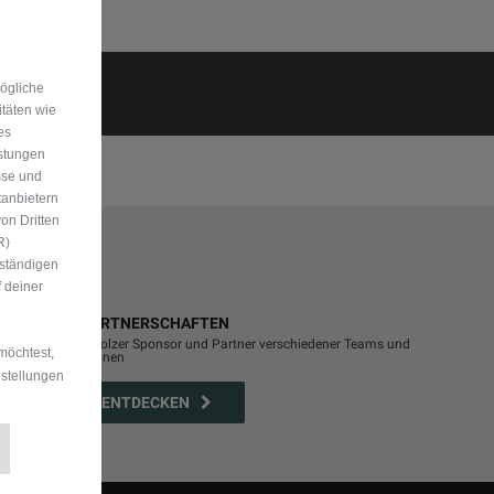
mögliche
itäten wie
es
istungen
sse und
tanbietern
on Dritten
R)
uständigen
 deiner
JEEP
PARTNERSCHAFTEN
®
Jeep
ist stolzer Sponsor und Partner verschiedener Teams und
®
möchtest,
Organisationen
nstellungen
MEHR ENTDECKEN