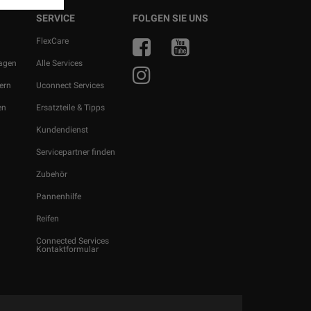
SERVICE
FOLGEN SIE UNS
r
FlexCare
ragen
Alle Services
ern
Uconnect Services
en
Ersatzteile & Tipps
Kundendienst
Servicepartner finden
Zubehör
Pannenhilfe
Reifen
Connected Services
Kontaktformular