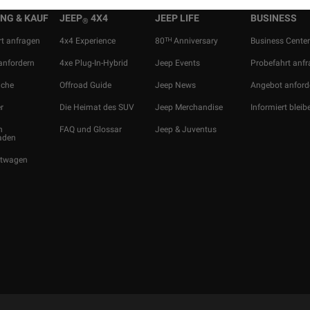
NG & KAUF
JEEP
4X4
JEEP LIFE
BUSINESS
®
t anfragen
4x4 Experience
80ᵀᴴ Anniversary
Business Cente
anfordern
4xe Plug-In-Hybrid
Jeep Events
Probefahrt anf
uche
Offroad Guide
Jeep News
Angebot anford
r
Die Heimat des SUV
Jeep Merchandise
Informiert bleib
n
FAQ und Glossar
Jeep & Juventus
aden
htwagen