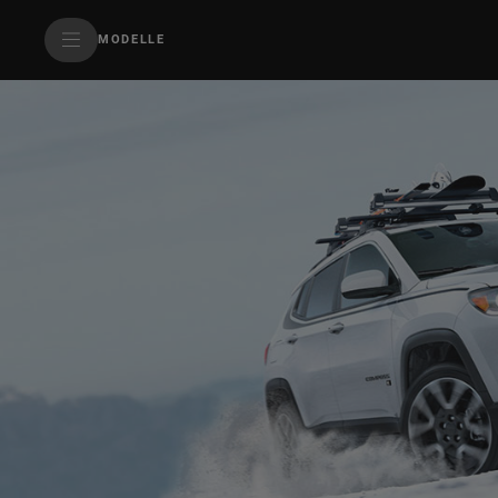
SkiptoContentText
MODELLE
SkiptoNavigationText