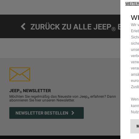
WEITE
W
ZURÜCK ZU ALLE JEEP
EVEN
Wir 
®
Erle
Sich
sich
unse
verb
verw
vera
ansä
euro
Zust
JEEP
NEWSLETTER
®
Möchten Sie regelmäßig das Neueste von Jeep
erfahren? Dann
®
Wenn
abonnieren Sie hier unseren Newsletter.
kann
Nutz
NEWSLETTER BESTELLEN