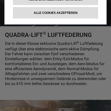
ALLE COOKIES AKZEPTIEREN
®
QUADRA-LIFT
LUFTFEDERUNG
®
Die in dieser Klasse exklusive Quadra-Lift
Luftfederung
verfügt über eine elektronische semi-aktive Dämpfung.
Der Fahrer kann zwischen fünf verschiedenen
Einstellungen wählen: dem Entry/Exit-Modus für
komfortableres Ein- und Aussteigen, dem Aero-Modus für
eine effizientere Aerodynamik, dem Normal-Modus für
Alltagsfahrten und zwei verschiedene Offroad-Modi, um
Hindernisse in unwegsamem Gelände zu überwinden oder
bis zu 610 mm tiefes Gewässer zu durchwaten.