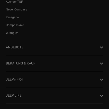
Avenger TNF
Neuer Compass
Renegade
Compass 4xe
Wrangler
ANGEBOTE
Privatkunden Angebote
BERATUNG & KAUF
Firmenkundenangebote
Probefahrt anfragen
JEEP
4X4
®
Angebot anfordern
Partnersuche
4x4 Experience
JEEP LIFE
Newsletter
4xe Plug-In-Hybrid
Preislisten herunterladen