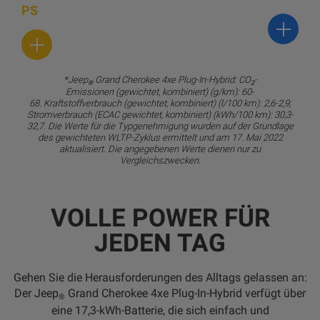
PS
*Jeep
Grand Cherokee 4xe Plug-In-Hybrid: CO
-
®
2
Emissionen (gewichtet, kombiniert) (g/km): 60-
68. Kraftstoffverbrauch (gewichtet, kombiniert) (l/100 km): 2,6-2,9;
Stromverbrauch (ECAC gewichtet, kombiniert) (kWh/100 km): 30,3-
32,7. Die Werte für die Typgenehmigung wurden auf der Grundlage
des gewichteten WLTP-Zyklus ermittelt und am 17. Mai 2022
aktualisiert. Die angegebenen Werte dienen nur zu
Vergleichszwecken.
VOLLE POWER FÜR
JEDEN TAG
Gehen Sie die Herausforderungen des Alltags gelassen an:
Der Jeep
Grand Cherokee 4xe Plug-In-Hybrid verfügt über
®
eine 17,3-kWh-Batterie, die sich einfach und