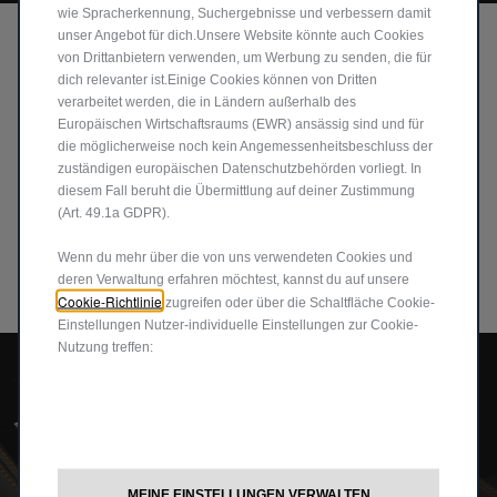
wie Spracherkennung, Suchergebnisse und verbessern damit
WÄHLEN SIE IHREN FAHRMODUS
unser Angebot für dich.Unsere Website könnte auch Cookies
von Drittanbietern verwenden, um Werbung zu senden, die für
Wählen Sie den Fahrstil, der am besten zu Ihnen passt.
dich relevanter ist.Einige Cookies können von Dritten
Dank der Drehregler-Gangschaltung können Sie zwischen
verarbeitet werden, die in Ländern außerhalb des
drei verschiedenen Fahrmodi wählen: Der Hybridmodus
Europäischen Wirtschaftsraums (EWR) ansässig sind und für
gewährleistet die kombinierte Nutzung beider Motoren; e-
die möglicherweise noch kein Angemessenheitsbeschluss der
Save ermöglicht das Aufladen der Batterie während der
zuständigen europäischen Datenschutzbehörden vorliegt. In
Fahrt und überlässt den Antrieb ausschließlich dem
diesem Fall beruht die Übermittlung auf deiner Zustimmung
Verbrennungsmotor; der Elektromodus sorgt für null CO
-
(Art. 49.1a GDPR).
2
Emissionen und eine noch nie dagewesene geräuschlose
Wenn du mehr über die von uns verwendeten Cookies und
Mobilität.
deren Verwaltung erfahren möchtest, kannst du auf unsere
Cookie-Richtlinie
zugreifen oder über die Schaltfläche Cookie-
Einstellungen Nutzer-individuelle Einstellungen zur Cookie-
Nutzung treffen:
MEINE EINSTELLUNGEN VERWALTEN