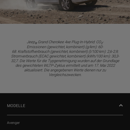
Jeep
Grand Cherokee 4xe Plug-In-Hybrid: CO
-
®
2
Emissionen (gewichtet, kombiniert) (g/km): 60-
68. Kraftstoffverbrauch (gewichtet, kombiniert) (l/100 km): 2,6-2,9;
Stromverbrauch (ECAC gewichtet, kombiniert) (kWh/100 km): 30,3-
32,7. Die Werte für die Typgenehmigung wurden auf der Grundlage
des gewichteten WLTP-Zyklus ermittelt und am 17. Mai 2022
aktualisiert. Die angegebenen Werte dienen nur zu
Vergleichszwecken.
MODELLE
Avenger