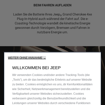
BEIM FAHREN AUFLADEN
Laden Sie die Batterie Ihres Jeep
Grand Cherokee 4xe
®
Plug-In-Hybrid auch während der Fahrt auf. Die e-
Coasting-Technologie wandelt die kinetische Energie
gewonnen durch Verzögern, Bremsen und Fahren in
nutzbare Energie um.
WEITER OHNE ANNAHME →
WILLKOMMEN BEI JEEP
Wir verwenden Cookies und/oder andere Tracking‑Tools (die
„Tools“), um dir das bestmögliche Erlebnis auf unserer Website
zu bieten. Cookies ermöglichen es uns, dir Kernfunktionalitäten
wie Sicherheit, Netzwerkmanagement bereitzustellen und die
Verfügbarkeit unserer Websites sicherzustellen. Cookies
verbessern gleichzeitig die Benutzerfreundlichkeit und die
Leistungen unserer Websites durch verschiedene Funktionen