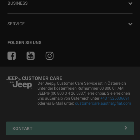
Offroad Guide
80ᵀᴴ Anniversary
BUSINESS
Gebrauchtwagen
Die Heimat des SUV
Jeep Events
FAQ und Glossar
Jeep News
Business Center
SERVICE
Jeep Merchandise
Probefahrt anfragen
Jeep & Juventus
Angebot anfordern
FlexCare
FOLGEN SIE UNS
Informiert bleiben
Alle Services
Uconnect Services
Ersatzteile & Tipps
JEEP
CUSTOMER CARE
®
Kundendienst
Der Jeep
Customer Care Service ist in Österreich
®
unter der kostenfreien Rufnummer 00 800 0 I AM
Servicepartner finden
JEEP® (00 800 0 4 26 5337) erreichbar. Sie erreichen
uns außerhalb von Österreich unter
+43 1525036691
Zubehör
oder via E-Mail unter:
customercare.austria@fiat.com
Pannenhilfe
Reifen
KONTAKT
Connected Services Kontaktformular