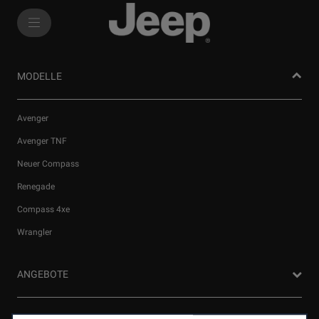
SkiptoContentText
SkiptoNavigationText
MODELLE
Avenger
Avenger TNF
Neuer Compass
Renegade
Wir verwenden Cookies und/oder andere Tracking‑Tools (die
Compass 4xe
„Tools“), um dir das bestmögliche Erlebnis auf unserer Website
Wrangler
zu bieten. Cookies ermöglichen es uns, dir Kernfunktionalitäten
wie Sicherheit, Netzwerkmanagement bereitzustellen und die
Verfügbarkeit unserer Websites sicherzustellen. Cookies
ANGEBOTE
verbessern gleichzeitig die Benutzerfreundlichkeit und die
Leistungen unserer Websites durch verschiedene Funktionen
wie Spracherkennung, Suchergebnisse und verbessern damit
Privatkunden Angebote