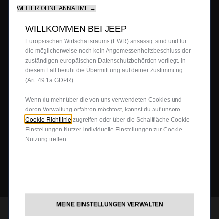
BERATUNG & KAUF
unser Angebot für dich.Unsere Website könnte auch Cookies
WEITER OHNE ANNAHME →
von Drittanbietern verwenden, um Werbung zu senden, die für
Firmenkundenangebote
dich relevanter ist.Einige Cookies können von Dritten
WILLKOMMEN BEI JEEP
Probefahrt anfragen
verarbeitet werden, die in Ländern außerhalb des
JEEP
4X4
®
Europäischen Wirtschaftsraums (EWR) ansässig sind und für
Angebot anfordern
die möglicherweise noch kein Angemessenheitsbeschluss der
zuständigen europäischen Datenschutzbehörden vorliegt. In
Partnersuche
4x4 Experience
JEEP LIFE
diesem Fall beruht die Übermittlung auf deiner Zustimmung
Newsletter
4xe Plug-In-Hybrid
(Art. 49.1a GDPR).
Preislisten herunterladen
Offroad Guide
80ᵀᴴ Anniversary
BUSINESS
Wenn du mehr über die von uns verwendeten Cookies und
Gebrauchtwagen
deren Verwaltung erfahren möchtest, kannst du auf unsere
Die Heimat des SUV
Jeep Events
Cookie-Richtlinie
zugreifen oder über die Schaltfläche Cookie-
FAQ und Glossar
Jeep News
Business Center
Einstellungen Nutzer-individuelle Einstellungen zur Cookie-
SERVICE
Nutzung treffen:
Jeep Merchandise
Probefahrt anfragen
Jeep & Juventus
Angebot anfordern
FlexCare
FOLGEN SIE UNS
Informiert bleiben
Alle Services
Uconnect Services
MEINE EINSTELLUNGEN VERWALTEN
Ersatzteile & Tipps
JEEP
CUSTOMER CARE
®