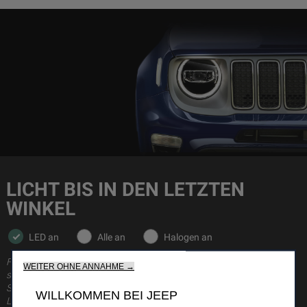
LICHT BIS IN DEN LETZTEN
WINKEL
LED an
Alle an
Halogen an
®
Für Limited und Trailhawk
ist eine brandneue LED-Beleuchtung
WEITER OHNE ANNAHME →
serienmäßig enthalten. Die LED-Beleuchtung verbessert die
Sichtbarkeit (+50 % im Vergleich zu herkömmlichen Halogen-
WILLKOMMEN BEI JEEP
Leuchten) und damit auch die Sicherheit. Darüber hinaus hilft sie