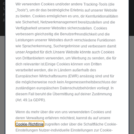
dabei, Energie zu sparen und reduziert die Wartungskosten im
Wir verwenden Cookies und/oder andere Tracking‑Tools (die
Vergleich zu herkömmlichen Leuchten um 1/3. Die serienmäßigen
„Tools“), um dir das bestmögliche Erlebnis auf unserer Website
Halogen-Frontscheinwerfer besitzen eine lange Lebensdauer und
zu bieten. Cookies ermöglichen es uns, dir Kernfunktionalitäten
liefern helles, weißes Licht.
wie Sicherheit, Netzwerkmanagement bereitzustellen und die
Verfügbarkeit unserer Websites sicherzustellen. Cookies
verbessern gleichzeitig die Benutzerfreundlichkeit und die
Leistungen unserer Websites durch verschiedene Funktionen
wie Spracherkennung, Suchergebnisse und verbessern damit
PERFEKT FÜR JEDEN
unser Angebot für dich.Unsere Website könnte auch Cookies
LIFESTYLE
von Drittanbietern verwenden, um Werbung zu senden, die für
dich relevanter ist.Einige Cookies können von Dritten
Wie verbringen Sie Ihre Freizeit? Sind Sie ein leidenschaftlicher
verarbeitet werden, die in Ländern außerhalb des
Freeride-Snowboarder oder wandern Sie gerne mit Freunden?
Europäischen Wirtschaftsraums (EWR) ansässig sind und für
Was auch immer Sie gerne unternehmen: Jeder findet bei
die möglicherweise noch kein Angemessenheitsbeschluss der
Mopar
das perfekte Zubehör, das zu seinem Renegade und zu
®
zuständigen europäischen Datenschutzbehörden vorliegt. In
seiner individuellen Freizeitgestaltung passt.
diesem Fall beruht die Übermittlung auf deiner Zustimmung
(Art. 49.1a GDPR).
Wenn du mehr über die von uns verwendeten Cookies und
deren Verwaltung erfahren möchtest, kannst du auf unsere
Cookie-Richtlinie
zugreifen oder über die Schaltfläche Cookie-
Einstellungen Nutzer-individuelle Einstellungen zur Cookie-