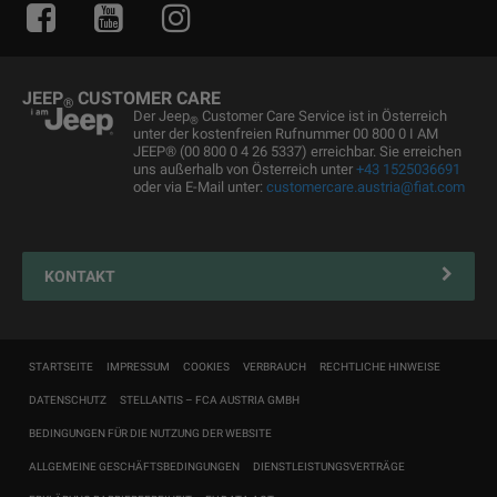
Informiert bleiben
Alle Services
Uconnect Services
Ersatzteile & Tipps
JEEP
CUSTOMER CARE
®
Kundendienst
Der Jeep
Customer Care Service ist in Österreich
®
unter der kostenfreien Rufnummer 00 800 0 I AM
Servicepartner finden
JEEP® (00 800 0 4 26 5337) erreichbar. Sie erreichen
uns außerhalb von Österreich unter
+43 1525036691
Zubehör
oder via E-Mail unter:
customercare.austria@fiat.com
Pannenhilfe
Reifen
KONTAKT
Connected Services Kontaktformular
Connected Services
STARTSEITE
IMPRESSUM
COOKIES
VERBRAUCH
RECHTLICHE HINWEISE
DATENSCHUTZ
STELLANTIS – FCA AUSTRIA GMBH
BEDINGUNGEN FÜR DIE NUTZUNG DER WEBSITE
ALLGEMEINE GESCHÄFTSBEDINGUNGEN
DIENSTLEISTUNGSVERTRÄGE