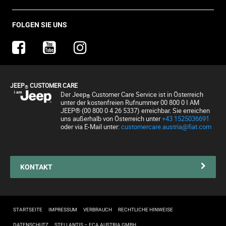
Jeep Merchandise
Probefahrt anfragen
Jeep & Juventus
Angebot anfordern
FlexCare
FOLGEN SIE UNS
Informiert bleiben
Alle Services
Uconnect Services
Ersatzteile & Tipps
JEEP
CUSTOMER CARE
®
Kundendienst
Der Jeep
Customer Care Service ist in Österreich
®
unter der kostenfreien Rufnummer 00 800 0 I AM
Servicepartner finden
JEEP® (00 800 0 4 26 5337) erreichbar. Sie erreichen
uns außerhalb von Österreich unter
+43 1525036691
Zubehör
oder via E-Mail unter:
customercare.austria@fiat.com
Pannenhilfe
Reifen
KONTAKT
Connected Services Kontaktformular
Connected Services
STARTSEITE
IMPRESSUM
VERBRAUCH
RECHTLICHE HINWEISE
DATENSCHUTZ
STELLANTIS – FCA AUSTRIA GMBH