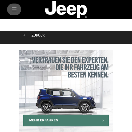
SkiptoContentText
SkiptoNavigationText
ZURÜCK
MEHR ERFAHREN