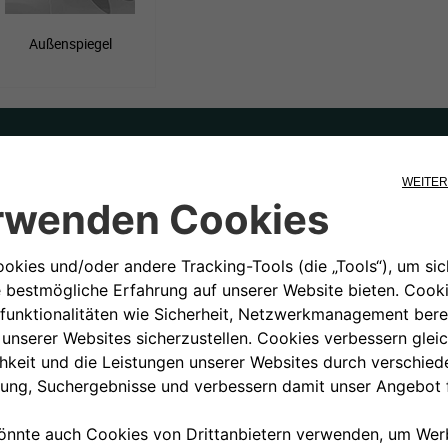
Außenspiegel
Öle und Betriebsflüssi
Mit der Verwendung von TotalEnergi
Stellantis produziert werden, sind
Verbrauchswerte, Sicherheit und U
 der MOPAR®
garantiert. TotalEnergies ist mit 
uge älter als
Ländern weltweit tätig und produzie
Motoröle, Funktionsflüssigkeiten u
Automobilsektor. Jedes unserer F
TotalEnergies-Originalprodukten ge
den Betriebsanleitungen der Mark
MEHR ERFAHREN