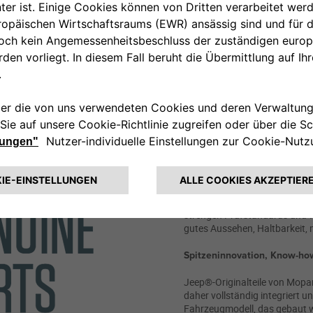
Warum Jeep® 
Mopar?
Nur wer Ihr Fahrzeug hergestel
Optimale Automobilleistung​ 
Die Jeep®-Originalteile von 
Fahrzeuge entworfen haben. N
Designs eines Jeep®-Fahrzeugs
strengen Prüfstandards und wi
gutes Aussehen, Haltbarkeit,
Spitzeninnovation, Know-ho
Jeep®-Originalteile von Mop
daher vollständig integriert u
Fahrzeugmodell, das gebaut w