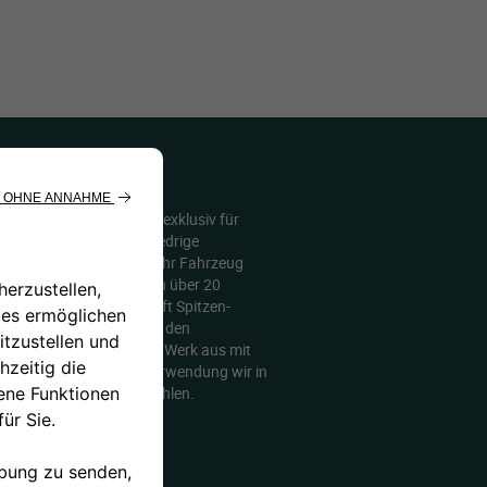
gkeiten
es-Schmierstoffen, die exklusiv für
 höchste Performance, niedrige
mweltfreundlichkeit für Ihr Fahrzeug
mehr als 30 Eigenmarken in über 20
rt, vertreibt und verkauft Spitzen-
nd Frostschutzmittel für den
ahrzeugmodelle wird von Werk aus mit
liefert, deren weitere Verwendung wir in
e Jeep wärmstens empfehlen.