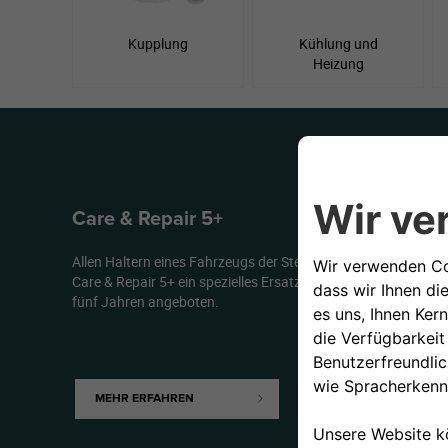
Kupplung
Kühlung und
Heizung
Care & Repair 5+
Allen Haltern eines Fahrzeugs der Stellantis Group wird mit
Care & Repair 5+ ein spezielles Ersatzteilprogramm für Fahrze
fünf Jahren angeboten.
MEHR ERFAHREN