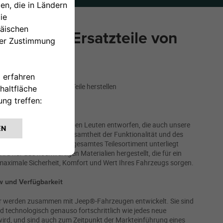
Original Ersatzteile von
lt hat, kann die besten Teile herstellen
​
Mopar werden von denselben Leuten entworfen, die auch unsere
iemand versteht die Gesamtheit der Funktionalität und des
 so gut wie wir. Unser gesamtes Teilesortiment unterliegt
rd nur aus hochwertigen Materialien hergestellt, die für ein
 maximale Sicherheit, Komfort und Wert Ihres Fahrzeugs sorgen.
w und Verfügbarkeit
ar werden zusammen mit Jeep®-Fahrzeugen entwickelt. Sie sind
nd technologisch genauso fortschrittlich wie jedes neue
ird, und sind auch zum Zeitpunkt der Markteinführung eines