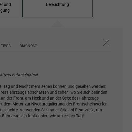
er und
Beleuchtung
ngung
TIPPS
DIAGNOSE
ktiven Fahrsicherheit
.
 bei Tag und Nacht mehr sehen können und gesehen werden:
hres Fahrzeugs abschätzen und sehen, wo Sie sich befinden
n an der
Front
, am
Heck
und an der
Seite
des Fahrzeugs
n
, dem
Motor zur Niveauregulierung, der Frontscheinwerfer
,
emsleuchte
. Verwenden Sie immer Original-Ersatzteile, um
s Fahrzeugs so funktioniert wie am ersten Tag!