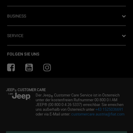
Newsletter
4xe Plug-In-Hybrid
Preislisten herunterladen
Offroad Guide
80ᵀᴴ Anniversary
BUSINESS
Gebrauchtwagen
Die Heimat des SUV
Jeep Events
FAQ und Glossar
Jeep News
Business Center
SERVICE
Jeep Merchandise
Probefahrt anfragen
Jeep & Juventus
Angebot anfordern
FlexCare
FOLGEN SIE UNS
Informiert bleiben
Alle Services
Uconnect Services
Ersatzteile & Tipps
JEEP
CUSTOMER CARE
®
Kundendienst
Der Jeep
Customer Care Service ist in Österreich
®
unter der kostenfreien Rufnummer 00 800 0 I AM
Servicepartner finden
JEEP® (00 800 0 4 26 5337) erreichbar. Sie erreichen
uns außerhalb von Österreich unter
+43 1525036691
Zubehör
oder via E-Mail unter:
customercare.austria@fiat.com
Pannenhilfe
Reifen