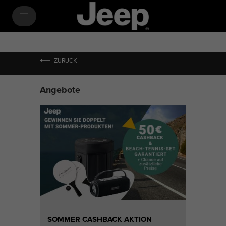
SkiptoContentText
SkiptoNavigationText
ZURÜCK
Angebote
SOMMER CASHBACK AKTION