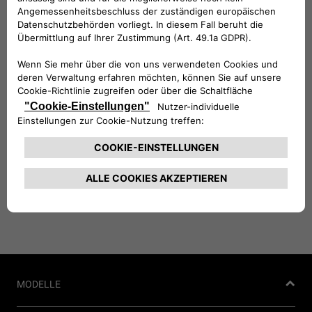
MEINEREIFEN.AT
Auf der Suche nach neuen Reifen? Bei unserem
Partner meinereifen.at können Sie sicher, schnell
und bequem von zu Hause bestellen.
Läuft ab
31
Dezember
MEHR ERFAHREN
MODELLE