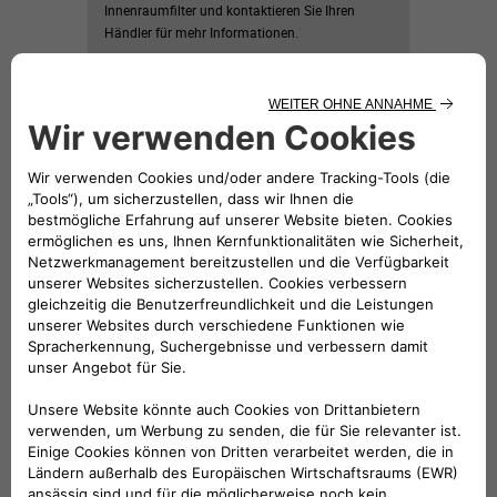
Innenraumfilter und kontaktieren Sie Ihren
Händler für mehr Informationen.
Läuft ab
31
Dezember
MEHR ERFAHREN &
HÄNDLER KONTAKTIEREN