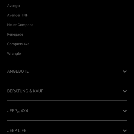
Avenger
Avenger TNF
Neuer Compass
Renegade
Compass 4xe
Wrangler
ANGEBOTE
Privatkunden Angebote
BERATUNG & KAUF
Firmenkundenangebote
Probefahrt anfragen
JEEP
4X4
®
Angebot anfordern
Partnersuche
4x4 Experience
JEEP LIFE